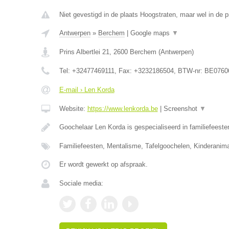
Niet gevestigd in de plaats Hoogstraten, maar wel in de 
Antwerpen
»
Berchem
|
Google maps
▼
Prins Albertlei 21
,
2600
Berchem
(
Antwerpen
)
Tel:
+32477469111
, Fax:
+3232186504
, BTW-nr:
BE0760
E-mail › Len Korda
Website:
https://www.lenkorda.be
|
Screenshot
▼
Goochelaar Len Korda is gespecialiseerd in familiefeeste
Familiefeesten, Mentalisme, Tafelgoochelen, Kinderanima
Er wordt gewerkt op afspraak.
Sociale media: