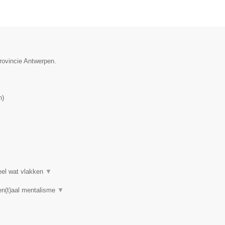
provincie Antwerpen.
n
)
heel wat vlakken
▼
en(t)aal mentalisme
▼