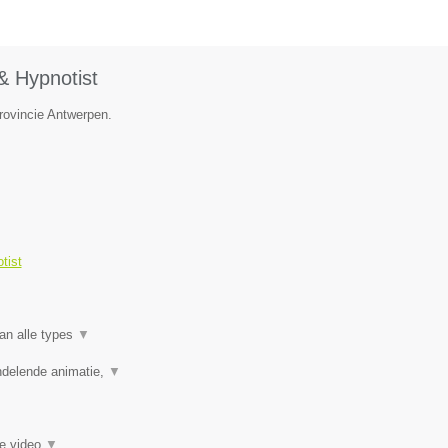
& Hypnotist
provincie Antwerpen.
tist
an alle types
▼
ndelende animatie,
▼
ie video
▼