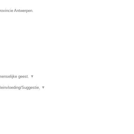
provincie Antwerpen.
menselijke geest.
▼
einvloeding/Suggestie,
▼