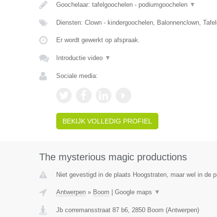
Goochelaar: tafelgoochelen - podiumgoochelen
▼
Diensten: Clown - kindergoochelen, Balonnenclown, Tafe
Er wordt gewerkt op afspraak.
Introductie video
▼
Sociale media:
BEKIJK VOLLEDIG PROFIEL
The mysterious magic productions
Niet gevestigd in de plaats Hoogstraten, maar wel in de 
Antwerpen
»
Boom
|
Google maps
▼
Jb corremansstraat 87 b6
,
2850
Boom
(
Antwerpen
)