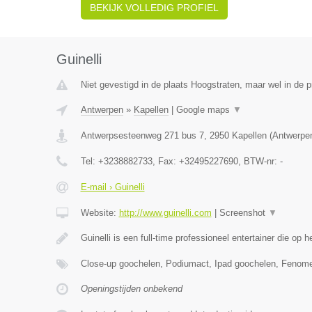
BEKIJK VOLLEDIG PROFIEL
Guinelli
Niet gevestigd in de plaats Hoogstraten, maar wel in de 
Antwerpen
»
Kapellen
|
Google maps
▼
Antwerpsesteenweg 271 bus 7
,
2950
Kapellen
(
Antwerpe
Tel:
+3238882733
, Fax:
+32495227690
, BTW-nr:
-
E-mail › Guinelli
Website:
http://www.guinelli.com
|
Screenshot
▼
Guinelli is een full-time professioneel entertainer die op 
Close-up goochelen, Podiumact, Ipad goochelen, Fenom
Openingstijden onbekend