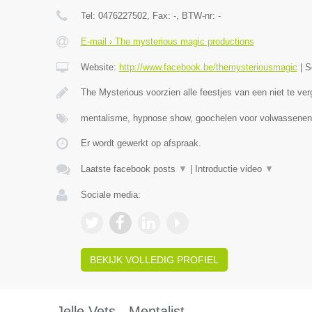
Tel:
0476227502
, Fax:
-
, BTW-nr:
-
E-mail › The mysterious magic productions
Website:
http://www.facebook.be/themysteriousmagic
|
S
The Mysterious voorzien alle feestjes van een niet te ver
mentalisme, hypnose show, goochelen voor volwassenen
Er wordt gewerkt op afspraak.
Laatste facebook posts
▼
|
Introductie video
▼
Sociale media:
BEKIJK VOLLEDIG PROFIEL
Jelle Vets - Mentalist