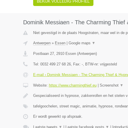
BEKIJK VOLLEDIG PROFIEL
Dominik Messiaen - The Charming Thief 
Niet gevestigd in de plaats Hoogstraten, maar wel in de 
Antwerpen
»
Essen
|
Google maps
▼
Postbaan 27
,
2910
Essen
(
Antwerpen
)
Tel:
0032 499 27 68 26
, Fax:
-
, BTW-nr:
vrijgesteld
E-mail › Dominik Messiaen - The Charming Thief & Hypno
Website:
https://www.charmingthief.eu
|
Screenshot
▼
Gespecialiseerd in hypnose, zakkenrollen en het stelen v
tafelgoochelen, street magic, animatie, hypnose, rondwa
Er wordt gewerkt op afspraak.
Laatste tweets
▼
|
Laatste facebook posts
▼
|
Introduct