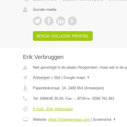
Sociale media:
BEKIJK VOLLEDIG PROFIEL
Erik Verbruggen
Niet gevestigd in de plaats Hoogstraten, maar wel in de 
Antwerpen
»
Mol
|
Google maps
▼
Papenblokstraat, 14
,
2400
Mol
(
Antwerpen
)
Tel:
0494/48.30.60
, Fax:
-
, BTW-nr:
0599.791.481
E-mail › Erik Verbruggen
Website:
https://clownenrique.com
|
Screenshot
▼