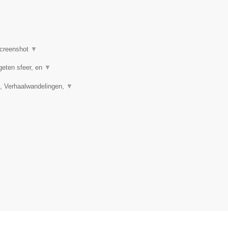
creenshot
▼
geten sfeer, en
▼
, Verhaalwandelingen,
▼