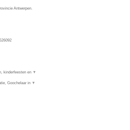
provincie Antwerpen.
626092
n, kinderfeesten en
▼
tie, Goochelaar in
▼