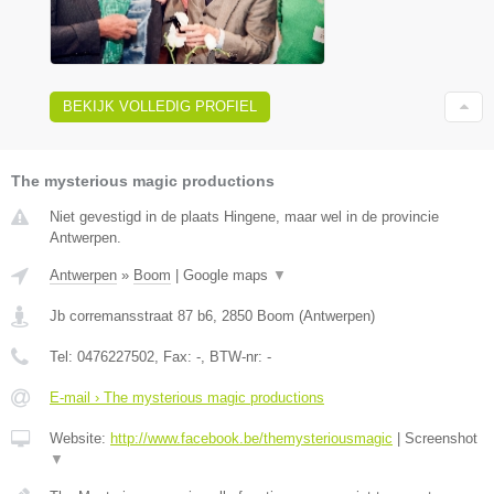
BEKIJK VOLLEDIG PROFIEL
The mysterious magic productions
Niet gevestigd in de plaats Hingene, maar wel in de provincie
Antwerpen.
Antwerpen
»
Boom
|
Google maps
▼
Jb corremansstraat 87 b6
,
2850
Boom
(
Antwerpen
)
Tel:
0476227502
, Fax:
-
, BTW-nr:
-
E-mail › The mysterious magic productions
Website:
http://www.facebook.be/themysteriousmagic
|
Screenshot
▼