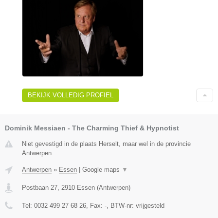
BEKIJK VOLLEDIG PROFIEL
Dominik Messiaen - The Charming Thief & Hypnotist
Niet gevestigd in de plaats Herselt, maar wel in de provincie
Antwerpen.
Antwerpen
»
Essen
|
Google maps
▼
Postbaan 27
,
2910
Essen
(
Antwerpen
)
Tel:
0032 499 27 68 26
, Fax:
-
, BTW-nr:
vrijgesteld