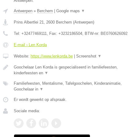
Antwerpen.
Antwerpen
»
Berchem
|
Google maps
▼
Prins Albertlei 21
,
2600
Berchem
(
Antwerpen
)
Tel:
+32477469111
, Fax:
+3232186504
, BTW-nr:
BE0760626092
E-mail › Len Korda
Website:
https://www.lenkorda.be
|
Screenshot
▼
Goochelaar Len Korda is gespecialiseerd in familiefeesten,
kinderfeesten en
▼
Familiefeesten, Mentalisme, Tafelgoochelen, Kinderanimatie,
Goochelaar in
▼
Er wordt gewerkt op afspraak.
Sociale media: