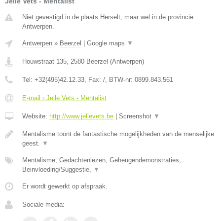
Jelle Vets - Mentalist
Niet gevestigd in de plaats Herselt, maar wel in de provincie
Antwerpen.
Antwerpen
»
Beerzel
|
Google maps
▼
Houwstraat 135
,
2580
Beerzel
(
Antwerpen
)
Tel:
+32(495)42.12.33
, Fax:
/
, BTW-nr:
0899.843.561
E-mail › Jelle Vets - Mentalist
Website:
http://www.jellevets.be
|
Screenshot
▼
Mentalisme toont de fantastische mogelijkheden van de menselijke
geest.
▼
Mentalisme, Gedachtenlezen, Geheugendemonstraties,
Beinvloeding/Suggestie,
▼
Er wordt gewerkt op afspraak.
Sociale media: