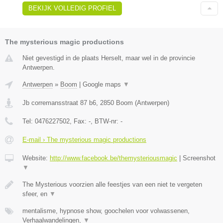
BEKIJK VOLLEDIG PROFIEL
The mysterious magic productions
Niet gevestigd in de plaats Herselt, maar wel in de provincie
Antwerpen.
Antwerpen
»
Boom
|
Google maps
▼
Jb corremansstraat 87 b6
,
2850
Boom
(
Antwerpen
)
Tel:
0476227502
, Fax:
-
, BTW-nr:
-
E-mail › The mysterious magic productions
Website:
http://www.facebook.be/themysteriousmagic
|
Screenshot
▼
The Mysterious voorzien alle feestjes van een niet te vergeten
sfeer, en
▼
mentalisme, hypnose show, goochelen voor volwassenen,
Verhaalwandelingen,
▼