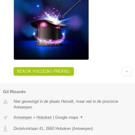
BEKIJK VOLLEDIG PROFIEL
Gil Ricardo
Niet gevestigd in de plaats Herselt, maar wel in de provincie
Antwerpen.
Antwerpen
»
Hoboken
|
Google maps
▼
Distelvinklaan 41
,
2660
Hoboken
(
Antwerpen
)