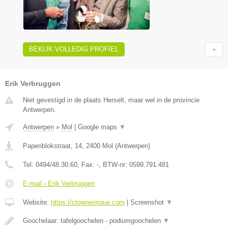
BEKIJK VOLLEDIG PROFIEL
Erik Verbruggen
Niet gevestigd in de plaats Herselt, maar wel in de provincie
Antwerpen.
Antwerpen
»
Mol
|
Google maps
▼
Papenblokstraat, 14
,
2400
Mol
(
Antwerpen
)
Tel:
0494/48.30.60
, Fax:
-
, BTW-nr:
0599.791.481
E-mail › Erik Verbruggen
Website:
https://clownenrique.com
|
Screenshot
▼
Goochelaar: tafelgoochelen - podiumgoochelen
▼