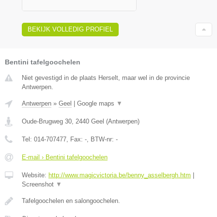
BEKIJK VOLLEDIG PROFIEL
Bentini tafelgoochelen
Niet gevestigd in de plaats Herselt, maar wel in de provincie
Antwerpen.
Antwerpen
»
Geel
|
Google maps
▼
Oude-Brugweg 30
,
2440
Geel
(
Antwerpen
)
Tel:
014-707477
, Fax:
-
, BTW-nr:
-
E-mail › Bentini tafelgoochelen
Website:
http://www.magicvictoria.be/benny_asselbergh.htm
|
Screenshot
▼
Tafelgoochelen en salongoochelen.