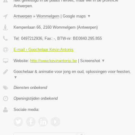
Niet gevestigd in de plaats Herselt, maar wel in de provincie
Antwerpen.
Antwerpen
»
Wommelgem
|
Google maps
▼
Kempenlaan 66
,
2160
Wommelgem
(
Antwerpen
)
Tel:
0497212936
, Fax:
-
, BTW-nr:
BE0840.295.855
E-mail › Goochelaar Kevin Antonis
Website:
http://www.kevinantonis.be
|
Screenshot
▼
Goochelaar & animatie voor jong en oud, oplossingen voor feesten,
▼
Diensten onbekend
Openingstijden onbekend
Sociale media: