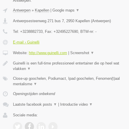
Antwerpen.
Antwerpen
»
Kapellen
|
Google maps
▼
Antwerpsesteenweg 271 bus 7
,
2950
Kapellen
(
Antwerpen
)
Tel:
+3238882733
, Fax:
+32495227690
, BTW-nr:
-
E-mail › Guinelli
Website:
http://www.guinelli.com
|
Screenshot
▼
Guinelli is een full-time professioneel entertainer die op heel wat
vlakken
▼
Close-up goochelen, Podiumact, Ipad goochelen, Fenomen(t)aal
mentalisme
▼
Openingstijden onbekend
Laatste facebook posts
▼
|
Introductie video
▼
Sociale media: