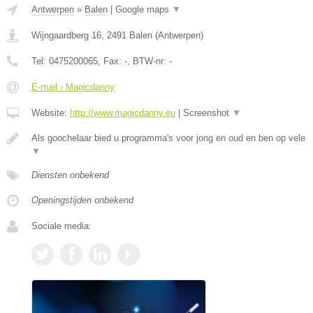
Antwerpen
»
Balen
|
Google maps
▼
Wijngaardberg 16
,
2491
Balen
(
Antwerpen
)
Tel:
0475200065
, Fax:
-
, BTW-nr:
-
E-mail › Magicdanny
Website:
http://www.magicdanny.eu
|
Screenshot
▼
Als goochelaar bied u programma's voor jong en oud en ben op vele
▼
Diensten onbekend
Openingstijden onbekend
Sociale media: