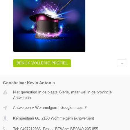
BEKIJK VOLLEDIG PROFIEL
Goochelaar Kevin Antonis
Niet gevestigd in de plaats Gierle, maar wel in de provincie
Antwerpen.
Antwerpen
»
Wommelgem
|
Google maps
▼
Kempenlaan 66
,
2160
Wommelgem
(
Antwerpen
)
Tel:
0497212936
, Fax:
-
, BTW-nr:
BE0840.295.855