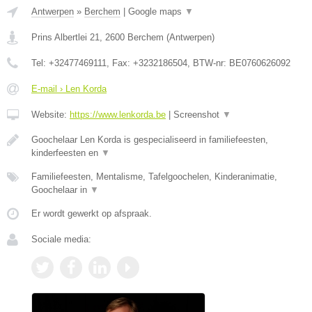
Antwerpen
»
Berchem
|
Google maps
▼
Prins Albertlei 21
,
2600
Berchem
(
Antwerpen
)
Tel:
+32477469111
, Fax:
+3232186504
, BTW-nr:
BE0760626092
E-mail › Len Korda
Website:
https://www.lenkorda.be
|
Screenshot
▼
Goochelaar Len Korda is gespecialiseerd in familiefeesten,
kinderfeesten en
▼
Familiefeesten, Mentalisme, Tafelgoochelen, Kinderanimatie,
Goochelaar in
▼
Er wordt gewerkt op afspraak.
Sociale media: