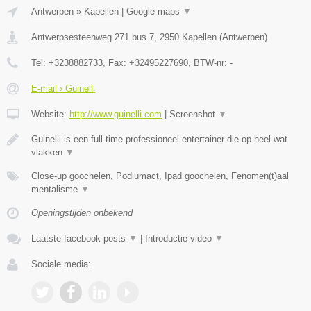
Antwerpen
»
Kapellen
|
Google maps
▼
Antwerpsesteenweg 271 bus 7
,
2950
Kapellen
(
Antwerpen
)
Tel:
+3238882733
, Fax:
+32495227690
, BTW-nr:
-
E-mail › Guinelli
Website:
http://www.guinelli.com
|
Screenshot
▼
Guinelli is een full-time professioneel entertainer die op heel wat
vlakken
▼
Close-up goochelen, Podiumact, Ipad goochelen, Fenomen(t)aal
mentalisme
▼
Openingstijden onbekend
Laatste facebook posts
▼
|
Introductie video
▼
Sociale media: