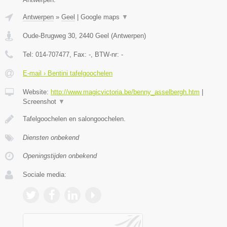
Antwerpen
»
Geel
|
Google maps
▼
Oude-Brugweg 30
,
2440
Geel
(
Antwerpen
)
Tel:
014-707477
, Fax:
-
, BTW-nr:
-
E-mail › Bentini tafelgoochelen
Website:
http://www.magicvictoria.be/benny_asselbergh.htm
|
Screenshot
▼
Tafelgoochelen en salongoochelen.
Diensten onbekend
Openingstijden onbekend
Sociale media: