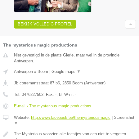
BEKIJK VOLLEDIG PROFIEL
The mysterious magic productions
Niet gevestigd in de plaats Gierle, maar wel in de provincie
Antwerpen.
Antwerpen
»
Boom
|
Google maps
▼
Jb corremansstraat 87 b6
,
2850
Boom
(
Antwerpen
)
Tel:
0476227502
, Fax:
-
, BTW-nr:
-
E-mail › The mysterious magic productions
Website:
http://www.facebook.be/themysteriousmagic
|
Screenshot
▼
The Mysterious voorzien alle feestjes van een niet te vergeten