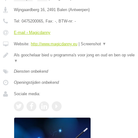
Wijngaardberg 16
,
2491
Balen
(
Antwerpen
)
Tel:
0475200065
, Fax:
-
, BTW-nr:
-
E-mail › Magicdanny
Website:
http://www.magicdanny.eu
|
Screenshot
▼
Als goochelaar bied u programma's voor jong en oud en ben op vele
▼
Diensten onbekend
Openingstijden onbekend
Sociale media: