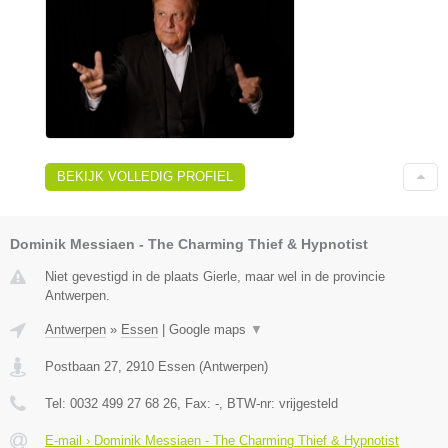
BEKIJK VOLLEDIG PROFIEL
Dominik Messiaen - The Charming Thief & Hypnotist
Niet gevestigd in de plaats Gierle, maar wel in de provincie
Antwerpen.
Antwerpen
»
Essen
|
Google maps
▼
Postbaan 27
,
2910
Essen
(
Antwerpen
)
Tel:
0032 499 27 68 26
, Fax:
-
, BTW-nr:
vrijgesteld
E-mail › Dominik Messiaen - The Charming Thief & Hypnotist