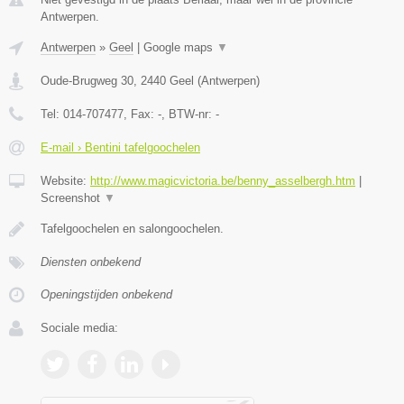
Antwerpen.
Antwerpen
»
Geel
|
Google maps
▼
Oude-Brugweg 30
,
2440
Geel
(
Antwerpen
)
Tel:
014-707477
, Fax:
-
, BTW-nr:
-
E-mail › Bentini tafelgoochelen
Website:
http://www.magicvictoria.be/benny_asselbergh.htm
|
Screenshot
▼
Tafelgoochelen en salongoochelen.
Diensten onbekend
Openingstijden onbekend
Sociale media: