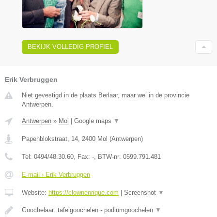
BEKIJK VOLLEDIG PROFIEL
Erik Verbruggen
Niet gevestigd in de plaats Berlaar, maar wel in de provincie
Antwerpen.
Antwerpen
»
Mol
|
Google maps
▼
Papenblokstraat, 14
,
2400
Mol
(
Antwerpen
)
Tel:
0494/48.30.60
, Fax:
-
, BTW-nr:
0599.791.481
E-mail › Erik Verbruggen
Website:
https://clownenrique.com
|
Screenshot
▼
Goochelaar: tafelgoochelen - podiumgoochelen
▼