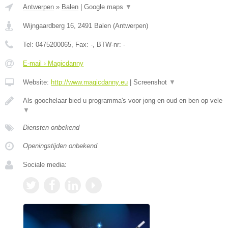
Antwerpen
»
Balen
|
Google maps
▼
Wijngaardberg 16
,
2491
Balen
(
Antwerpen
)
Tel:
0475200065
, Fax:
-
, BTW-nr:
-
E-mail › Magicdanny
Website:
http://www.magicdanny.eu
|
Screenshot
▼
Als goochelaar bied u programma's voor jong en oud en ben op vele
▼
Diensten onbekend
Openingstijden onbekend
Sociale media: