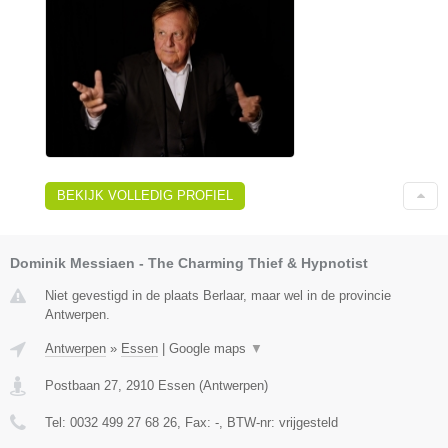
BEKIJK VOLLEDIG PROFIEL
Dominik Messiaen - The Charming Thief & Hypnotist
Niet gevestigd in de plaats Berlaar, maar wel in de provincie
Antwerpen.
Antwerpen
»
Essen
|
Google maps
▼
Postbaan 27
,
2910
Essen
(
Antwerpen
)
Tel:
0032 499 27 68 26
, Fax:
-
, BTW-nr:
vrijgesteld