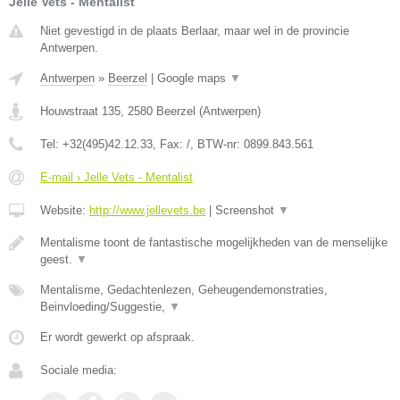
Jelle Vets - Mentalist
Niet gevestigd in de plaats Berlaar, maar wel in de provincie
Antwerpen.
Antwerpen
»
Beerzel
|
Google maps
▼
Houwstraat 135
,
2580
Beerzel
(
Antwerpen
)
Tel:
+32(495)42.12.33
, Fax:
/
, BTW-nr:
0899.843.561
E-mail › Jelle Vets - Mentalist
Website:
http://www.jellevets.be
|
Screenshot
▼
Mentalisme toont de fantastische mogelijkheden van de menselijke
geest.
▼
Mentalisme, Gedachtenlezen, Geheugendemonstraties,
Beinvloeding/Suggestie,
▼
Er wordt gewerkt op afspraak.
Sociale media: