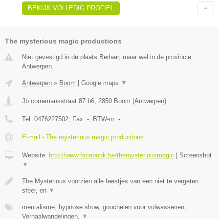
BEKIJK VOLLEDIG PROFIEL
The mysterious magic productions
Niet gevestigd in de plaats Berlaar, maar wel in de provincie
Antwerpen.
Antwerpen
»
Boom
|
Google maps
▼
Jb corremansstraat 87 b6
,
2850
Boom
(
Antwerpen
)
Tel:
0476227502
, Fax:
-
, BTW-nr:
-
E-mail › The mysterious magic productions
Website:
http://www.facebook.be/themysteriousmagic
|
Screenshot
▼
The Mysterious voorzien alle feestjes van een niet te vergeten
sfeer, en
▼
mentalisme, hypnose show, goochelen voor volwassenen,
Verhaalwandelingen,
▼