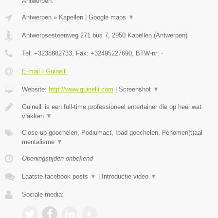
Antwerpen.
Antwerpen
»
Kapellen
|
Google maps
▼
Antwerpsesteenweg 271 bus 7
,
2950
Kapellen
(
Antwerpen
)
Tel:
+3238882733
, Fax:
+32495227690
, BTW-nr:
-
E-mail › Guinelli
Website:
http://www.guinelli.com
|
Screenshot
▼
Guinelli is een full-time professioneel entertainer die op heel wat
vlakken
▼
Close-up goochelen, Podiumact, Ipad goochelen, Fenomen(t)aal
mentalisme
▼
Openingstijden onbekend
Laatste facebook posts
▼
|
Introductie video
▼
Sociale media: