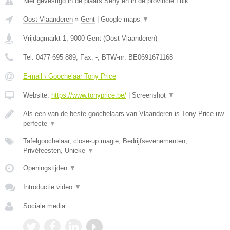
Niet gevestigd in de plaats Seny en in de provincie Luik.
Oost-Vlaanderen
»
Gent
|
Google maps
▼
Vrijdagmarkt 1
,
9000
Gent
(
Oost-Vlaanderen
)
Tel:
0477 695 889
, Fax:
-
, BTW-nr:
BE0691671168
E-mail › Goochelaar Tony Price
Website:
https://www.tonyprice.be/
|
Screenshot
▼
Als een van de beste goochelaars van Vlaanderen is Tony Price uw
perfecte
▼
Tafelgoochelaar, close-up magie, Bedrijfsevenementen,
Privéfeesten, Unieke
▼
Openingstijden
▼
Introductie video
▼
Sociale media: