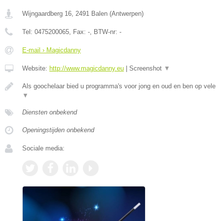
Wijngaardberg 16
,
2491
Balen
(
Antwerpen
)
Tel:
0475200065
, Fax:
-
, BTW-nr:
-
E-mail › Magicdanny
Website:
http://www.magicdanny.eu
|
Screenshot
▼
Als goochelaar bied u programma's voor jong en oud en ben op vele
▼
Diensten onbekend
Openingstijden onbekend
Sociale media: