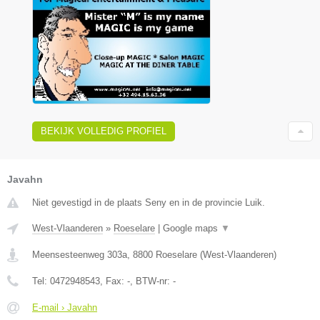
BEKIJK VOLLEDIG PROFIEL
Javahn
Niet gevestigd in de plaats Seny en in de provincie Luik.
West-Vlaanderen
»
Roeselare
|
Google maps
▼
Meensesteenweg 303a
,
8800
Roeselare
(
West-Vlaanderen
)
Tel:
0472948543
, Fax:
-
, BTW-nr:
-
E-mail › Javahn