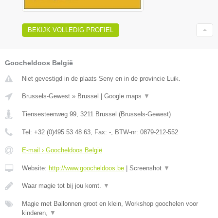
BEKIJK VOLLEDIG PROFIEL
Goocheldoos België
Niet gevestigd in de plaats Seny en in de provincie Luik.
Brussels-Gewest
»
Brussel
|
Google maps
▼
Tiensesteenweg 99
,
3211
Brussel
(
Brussels-Gewest
)
Tel:
+32 (0)495 53 48 63
, Fax:
-
, BTW-nr:
0879-212-552
E-mail › Goocheldoos België
Website:
http://www.goocheldoos.be
|
Screenshot
▼
Waar magie tot bij jou komt.
▼
Magie met Ballonnen groot en klein, Workshop goochelen voor
kinderen,
▼