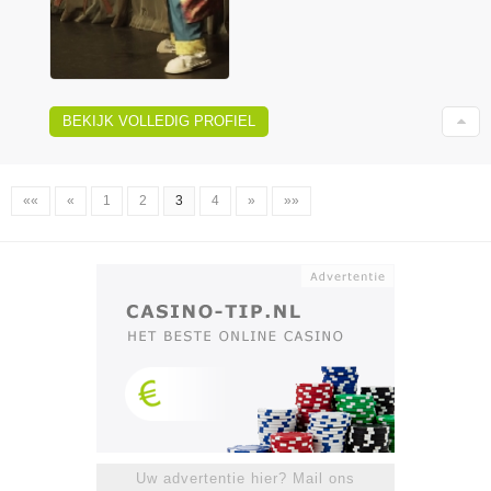
BEKIJK VOLLEDIG PROFIEL
««
«
1
2
3
4
»
»»
Uw advertentie hier? Mail ons