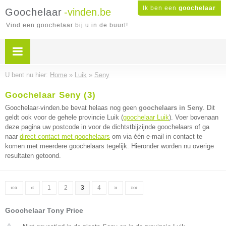
Ik ben een
goochelaar
Goochelaar
-vinden.be
Vind een goochelaar bij u in de buurt!
U bent nu hier:
Home
»
Luik
»
Seny
Goochelaar Seny (3)
Goochelaar-vinden.be bevat helaas nog geen
goochelaars in Seny
. Dit
geldt ook voor de gehele provincie Luik (
goochelaar Luik
). Voer bovenaan
deze pagina uw postcode in voor de dichtstbijzijnde goochelaars of ga
naar
direct contact met goochelaars
om via één e-mail in contact te
komen met meerdere goochelaars tegelijk. Hieronder worden nu overige
resultaten getoond.
««
«
1
2
3
4
»
»»
Goochelaar Tony Price