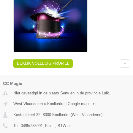
BEKIJK VOLLEDIG PROFIEL
CC Magic
Niet gevestigd in de plaats Seny en in de provincie Luik.
West-Vlaanderen
»
Koolkerke
|
Google maps
▼
Kasteeldreef 32
,
8000
Koolkerke
(
West-Vlaanderen
)
Tel:
0495/285991
, Fax:
-
, BTW-nr:
-