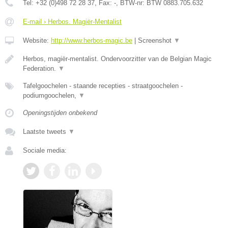
Tel:
+32 (0)498 72 28 37
, Fax:
-
, BTW-nr:
BTW 0883.705.632
E-mail › Herbos. Magiër-Mentalist
Website:
http://www.herbos-magic.be
|
Screenshot
▼
Herbos, magiër-mentalist. Ondervoorzitter van de Belgian Magic
Federation.
▼
Tafelgoochelen - staande recepties - straatgoochelen -
podiumgoochelen,
▼
Openingstijden onbekend
Laatste tweets
▼
Sociale media: