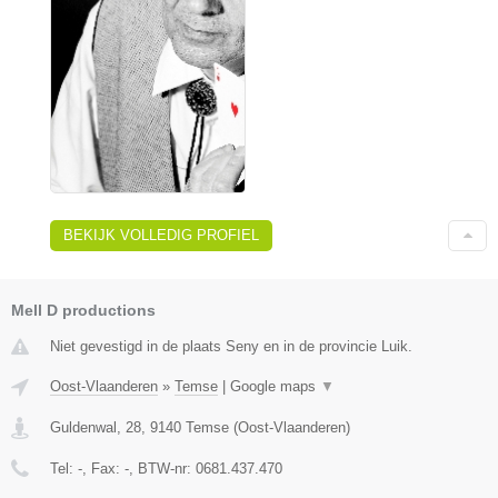
BEKIJK VOLLEDIG PROFIEL
Mell D productions
Niet gevestigd in de plaats Seny en in de provincie Luik.
Oost-Vlaanderen
»
Temse
|
Google maps
▼
Guldenwal, 28
,
9140
Temse
(
Oost-Vlaanderen
)
Tel:
-
, Fax:
-
, BTW-nr:
0681.437.470