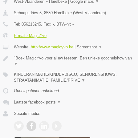
West-Vlaanderen
»
Harelbeke
|
Google maps
▼
Schaapsdries 5
,
8530
Harelbeke
(
West-Vlaanderen
)
Tel:
056213245
, Fax:
-
, BTW-nr:
-
E-mail › MagicYvo
Website:
http://www.magicyvo.be
|
Screenshot
▼
"Boek MagicYvo voor al uw feesten. Een unieke goochelshow van
▼
KINDERANIMATIE/KINDERDISCO, SENIORENSHOWS,
STRAATANIMATIE, FAMILIE/PRIVE
▼
Openingstijden onbekend
Laatste facebook posts
▼
Sociale media: