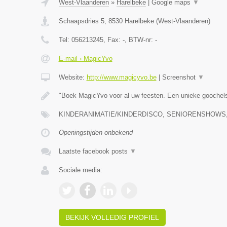
West-Vlaanderen
»
Harelbeke
|
Google maps
▼
Schaapsdries 5
,
8530
Harelbeke
(
West-Vlaanderen
)
Tel:
056213245
, Fax:
-
, BTW-nr:
-
E-mail › MagicYvo
Website:
http://www.magicyvo.be
|
Screenshot
▼
"Boek MagicYvo voor al uw feesten. Een unieke gooche
KINDERANIMATIE/KINDERDISCO, SENIORENSHOWS,
Openingstijden onbekend
Laatste facebook posts
▼
Sociale media:
BEKIJK VOLLEDIG PROFIEL