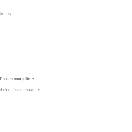
ie Luik.
aulien naar jullie
▼
helen, illusie shows,
▼