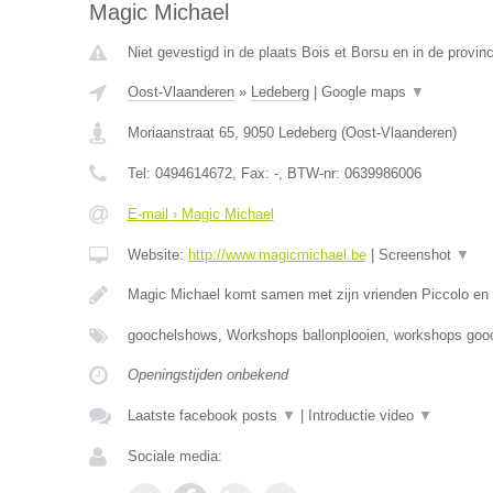
Magic Michael
Niet gevestigd in de plaats Bois et Borsu en in de provinc
Oost-Vlaanderen
»
Ledeberg
|
Google maps
▼
Moriaanstraat 65
,
9050
Ledeberg
(
Oost-Vlaanderen
)
Tel:
0494614672
, Fax:
-
, BTW-nr:
0639986006
E-mail › Magic Michael
Website:
http://www.magicmichael.be
|
Screenshot
▼
Magic Michael komt samen met zijn vrienden Piccolo en P
goochelshows, Workshops ballonplooien, workshops gooc
Openingstijden onbekend
Laatste facebook posts
▼
|
Introductie video
▼
Sociale media: