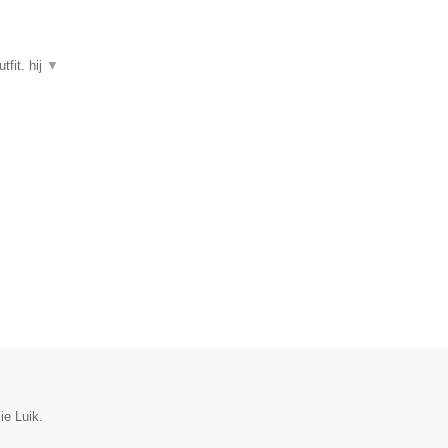
tfit. hij
▼
ie Luik.