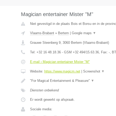
Magician entertainer Mister "M"
Niet gevestigd in de plaats Bois et Borsu en in de provinc
Vlaams-Brabant
»
Bertem
|
Google maps
▼
Grauwe Steenberg 9
,
3060
Bertem
(
Vlaams-Brabant
)
Tel:
+32 16 48.18.36 - GSM +32 494/15.63.36
, Fax:
-
, B
E-mail › Magician entertainer Mister "M"
Website:
https://www.magicm.net
|
Screenshot
▼
"For Magical Entertainment & Pleasure"
▼
Diensten onbekend
Er wordt gewerkt op afspraak.
Sociale media: