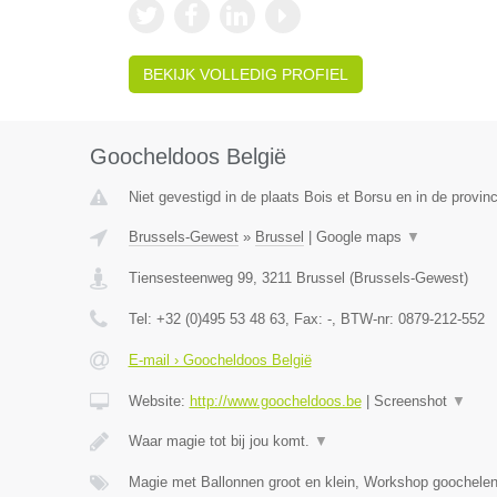
BEKIJK VOLLEDIG PROFIEL
Goocheldoos België
Niet gevestigd in de plaats Bois et Borsu en in de provinc
Brussels-Gewest
»
Brussel
|
Google maps
▼
Tiensesteenweg 99
,
3211
Brussel
(
Brussels-Gewest
)
Tel:
+32 (0)495 53 48 63
, Fax:
-
, BTW-nr:
0879-212-552
E-mail › Goocheldoos België
Website:
http://www.goocheldoos.be
|
Screenshot
▼
Waar magie tot bij jou komt.
▼
Magie met Ballonnen groot en klein, Workshop goochelen