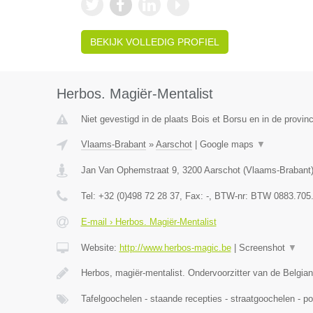
BEKIJK VOLLEDIG PROFIEL
Herbos. Magiër-Mentalist
Niet gevestigd in de plaats Bois et Borsu en in de provinc
Vlaams-Brabant
»
Aarschot
|
Google maps
▼
Jan Van Ophemstraat 9
,
3200
Aarschot
(
Vlaams-Brabant
Tel:
+32 (0)498 72 28 37
, Fax:
-
, BTW-nr:
BTW 0883.705
E-mail › Herbos. Magiër-Mentalist
Website:
http://www.herbos-magic.be
|
Screenshot
▼
Herbos, magiër-mentalist. Ondervoorzitter van de Belgia
Tafelgoochelen - staande recepties - straatgoochelen - 