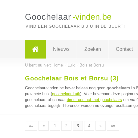
Goochelaar
-vinden.be
VIND EEN GOOCHELAAR BIJ U IN DE BUURT!
Nieuws
Zoeken
Contact
U bent nu hier:
Home
»
Luik
»
Bois et Borsu
Goochelaar Bois et Borsu (3)
Goochelaar-vinden.be bevat helaas nog geen
goochelaars in 
provincie Luik (
goochelaar Luik
). Voer bovenaan deze pagina uw 
goochelaars of ga naar
direct contact met goochelaars
om via é
goochelaars tegelijk. Hieronder worden nu overige resultaten ge
««
«
1
2
3
4
»
»»