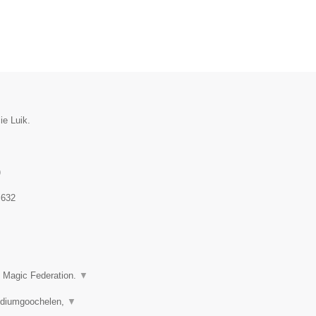
ie Luik.
)
.632
n Magic Federation.
▼
podiumgoochelen,
▼